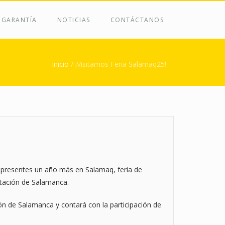
 GARANTÍA
NOTICIAS
CONTÁCTANOS
uí
Inicio
/
¡Visitamos Feria Salamaq25!
n presentes un año más en Salamaq, feria de
putación de Salamanca.
ción de Salamanca y contará con la participación de