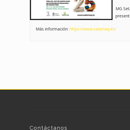
MG Seta
present
Más información:
https://www.salamaq.es/
Contáctanos