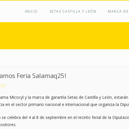
INICIO
SETAS CASTILLA Y LEÓN
MARCA DE
Usted está aq
astillayleon.jpg
itamos Feria Salamaq25!
025
rama Micocyl y la marca de garantía Setas de Castilla y León, estará
cia en el sector primario nacional e internacional que organiza la Di
a se celebra del 4 al 8 de septiembre en el recinto ferial de la Diputa
ositores.