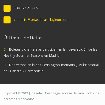
+34 975.21.24.53
contacto@setasdecastillayleon.com
Últimas noticias
Boletus y chantarelas participan en la nueva edición de las
Healthy Gourmet Seasons en Madrid
Nos vemos en la XXX Feria Agroalimentaria y Multisectorial
de El Bierzo – Carracedelo
Copyright © 2019 |
Cesefor
.
Aviso Legal
.
Acceso Usuario
. Todos los
derechos reservados.