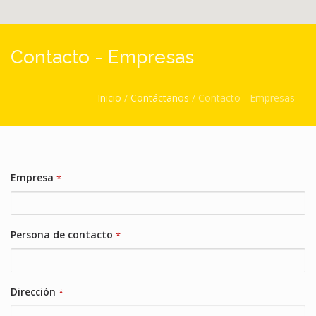
Contacto - Empresas
Usted está aquí
Inicio
/
Contáctanos
/
Contacto - Empresas
Empresa
*
Persona de contacto
*
Dirección
*