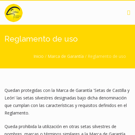
Pasar al contenido principal
Reglamento de uso
Usted está aquí
Inicio
/
Marca de Garantía
/
Reglamento de uso
Quedan protegidas con la Marca de Garantía 'Setas de Castilla y
León' las setas silvestres designadas bajo dicha denominación
que cumplan con las características y requisitos definidos en el
Reglamento.
Queda prohibida la utilización en otras setas silvestres de
nombres, marcas o términos similares a la Marca de Garantía