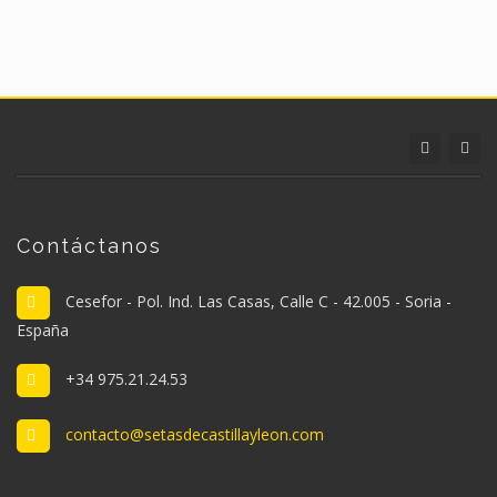
Contáctanos
Cesefor - Pol. Ind. Las Casas, Calle C - 42.005 - Soria -
España
+34 975.21.24.53
contacto@setasdecastillayleon.com