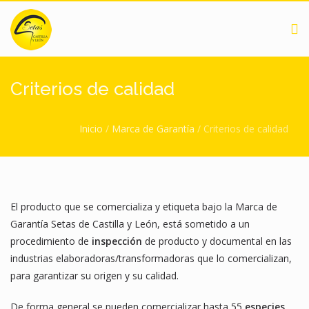
Pasar al contenido principal
Criterios de calidad
Usted está aquí
Inicio
/
Marca de Garantía
/
Criterios de calidad
El producto que se comercializa y etiqueta bajo la Marca de
Garantía Setas de Castilla y León, está sometido a un
procedimiento de
inspección
de producto y documental en las
industrias elaboradoras/transformadoras que lo comercializan,
para garantizar su origen y su calidad.
De forma general se pueden comercializar hasta 55
especies