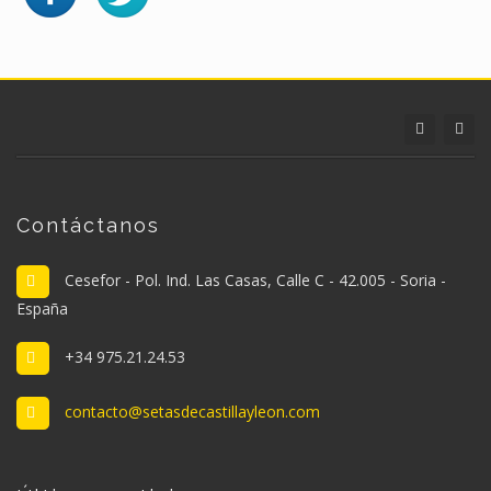
Contáctanos
Cesefor - Pol. Ind. Las Casas, Calle C - 42.005 - Soria -
España
+34 975.21.24.53
contacto@setasdecastillayleon.com